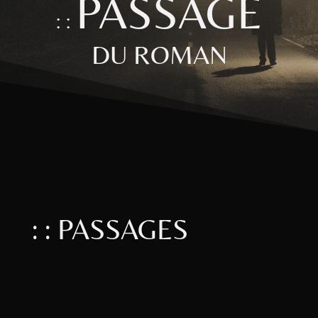
PASSAGE
: :
DU ROMAN
: : PASSAGES
Vous marchez d’ordinaire droit
devant, sans prêter attention. Mais,
cette fois-ci, — et vous ne savez pas